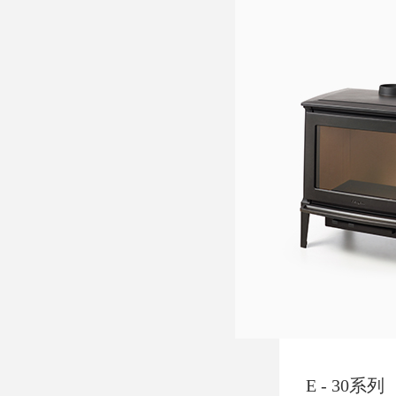
E - 30系列