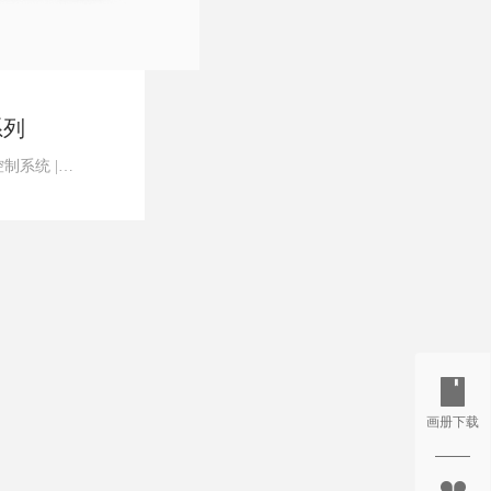
0系列
制系统 |
h自动清洁系统
画册下载