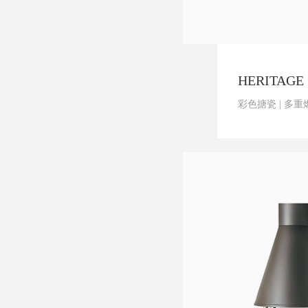
HERITAGE
特
彩色搪瓷 | 多
统