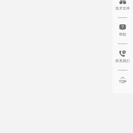
技术支持
帮助
联系我们