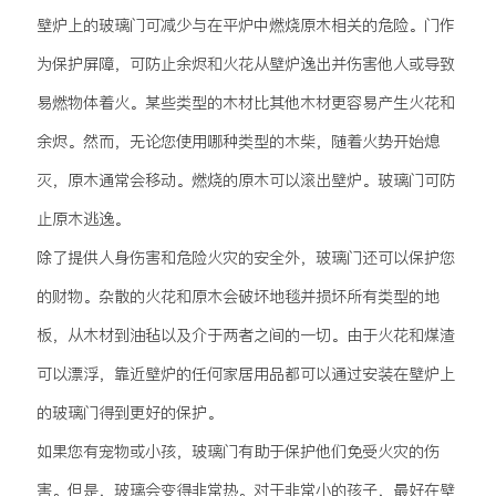
壁炉上的玻璃门可减少与在平炉中燃烧原木相关的危险。门作
为保护屏障，可防止余烬和火花从壁炉逸出并伤害他人或导致
易燃物体着火。某些类型的木材比其他木材更容易产生火花和
余烬。然而，无论您使用哪种类型的木柴，随着火势开始熄
灭，原木通常会移动。燃烧的原木可以滚出壁炉。玻璃门可防
止原木逃逸。
除了提供人身伤害和危险火灾的安全外，玻璃门还可以保护您
的财物。杂散的火花和原木会破坏地毯并损坏所有类型的地
板，从木材到油毡以及介于两者之间的一切。由于火花和煤渣
可以漂浮，靠近壁炉的任何家居用品都可以通过安装在壁炉上
的玻璃门得到更好的保护。
如果您有宠物或小孩，玻璃门有助于保护他们免受火灾的伤
害。但是，玻璃会变得非常热。对于非常小的孩子，最好在壁