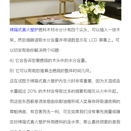
烤箱式真火壁炉
燃料木材水分计有四个尖头，可以插入一块木
柴。然后插脚读取水分含量并将读数显示在 LCD 屏幕上。可
以切实帮助你解决两个问题：
A) 它会告诉您要燃烧的木头中的水分含量。
B) 它可以帮助您推算出燃烧的整体时间几何。
这在试图于烤箱式真火壁炉内生火时非常重要，因为太湿或含
水量超过 20% 的木材会导致过多的烟雾和烟灰从火中升起。
而这些东西都是诱发烟囱杂酚油堆积或人类身体呼吸道疾病的
罪魁祸首，有百害而无一利，可见如果我们没有事先测量或确
定好烤箱式真火壁炉所用燃料的含水率，那么最终损害的是我