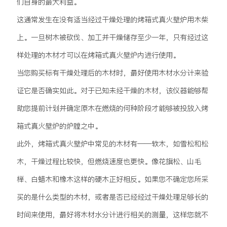
们自身的最大利益。
这通常发生在没有适当经过干燥处理的烤箱式真火壁炉用木柴
上。一旦树木被砍伐、加工并干燥储存至少一年，只有经过这
样处理的木材才可以在烤箱式真火壁炉内进行使用。
当您购买标有干燥处理后的木材时，最好使用木材水分计来验
证它是否确实如此。对于已知未经干燥的木材，该仪器能够帮
助您提前计划并确定原木在燃烧的何种阶段才能够被投放入烤
箱式真火壁炉的炉膛之中。
此外，烤箱式真火壁炉中常见的木材有——软木，如雪松和松
木，干燥过程比较快，但燃烧速度也更快。像花旗松、山毛
榉、白蜡木和橡木这样的硬木正好相反。如果您不确定您所采
买的是什么类型的木材，或者是否已经经过干燥处理足够长的
时间来使用，最好将木材水分计进行相关的测量，这样您就不