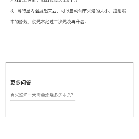
炉膛的后背部，然后慢慢关上炉门；
3）等待屋内温度起来后，可以自动调节火焰的大小，控制燃
木的燃烧，使燃木经过二次燃烧再升温；
更多问答
真火壁炉一天需要燃烧多少木头？