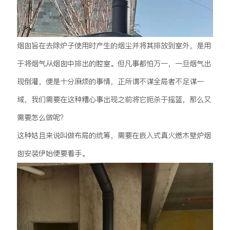
烟囱旨在去除炉子使用时产生的烟尘并将其排放到室外，是用
于将烟气从烟囱中排出的腔室。但凡事都怕万一，一旦烟气出
现倒灌，便是十分麻烦的事情，正所谓不谋全局者不足谋一
域，我们需要在这种糟心事出现之前将它扼杀于摇篮，那么又
需要怎么做呢？
这种姑且来说叫做布局的统筹，需要在嵌入式真火燃木壁炉烟
囱安装伊始便要着手。