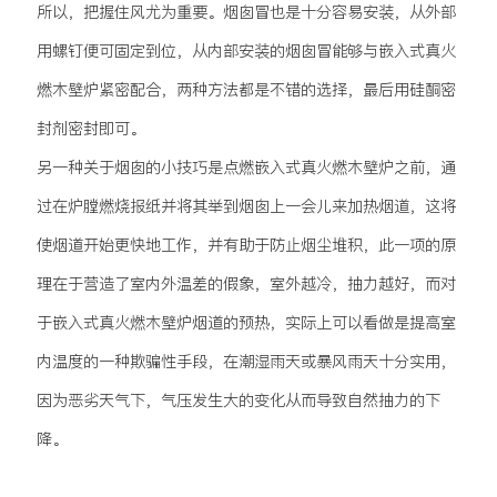
所以，把握住风尤为重要。烟囱冒也是十分容易安装，从外部
用螺钉便可固定到位，从内部安装的烟囱冒能够与嵌入式真火
燃木壁炉紧密配合，两种方法都是不错的选择，最后用硅酮密
封剂密封即可。
另一种关于烟囱的小技巧是点燃嵌入式真火燃木壁炉之前，通
过在炉膛燃烧报纸并将其举到烟囱上一会儿来加热烟道，这将
使烟道开始更快地工作，并有助于防止烟尘堆积，此一项的原
理在于营造了室内外温差的假象，室外越冷，抽力越好，而对
于嵌入式真火燃木壁炉烟道的预热，实际上可以看做是提高室
内温度的一种欺骗性手段，在潮湿雨天或暴风雨天十分实用，
因为恶劣天气下，气压发生大的变化从而导致自然抽力的下
降。