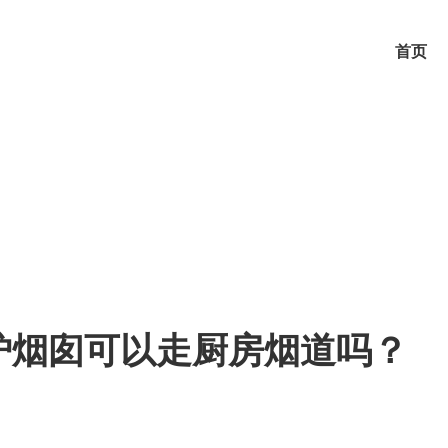
首页
炉烟囱可以走厨房烟道吗？