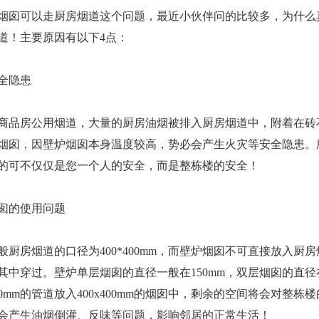
烟囱可以走厨房烟道这个问题，最近小伙伴问的比较多，为什么
道！主要原因有以下4点：
全隐患
商品房公用烟道，大量的厨房油烟被排入厨房烟道中，附着在砖
烟囱，因壁炉烟囱本身温度较高，势必会产生火灾等安全隐患。
的可不仅仅是您一个人的安全，而是整栋楼的安全！
囱的使用问题
般厨房烟道的口径为400*400mm，而壁炉烟囱不可直接放入厨
中穿过。壁炉单层烟囱的直径一般在150mm，双层烟囱的直径在
0mm的管道放入400x400mm的烟囱中，剩余的空间将会对整栋
会产生油烟倒灌、反味等问题，影响邻居的正常生活！