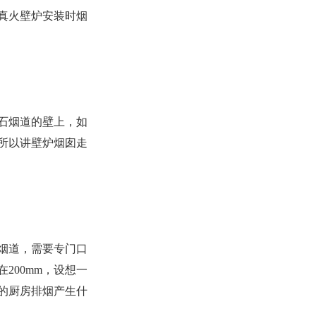
真火壁炉安装时烟
石烟道的壁上，如
所以讲壁炉烟囱走
房烟道，需要专门口
200mm，设想一
楼的厨房排烟产生什